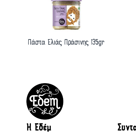
Πάστα Ελιάς Πράσινης 135gr
H Εδέμ
Συντ