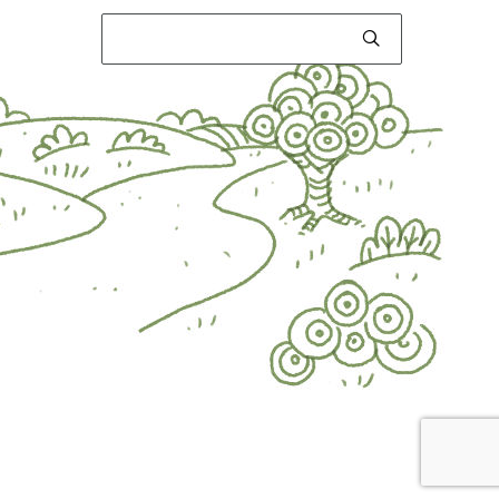
Αναζήτηση
για: