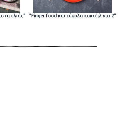
άστα ελιάς"
"Finger food και εύκολα κοκτέιλ για 2"