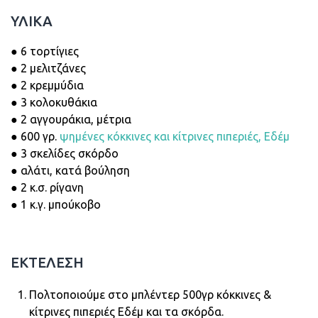
ΥΛΙΚΑ
● 6 τορτίγιες
● 2 μελιτζάνες
● 2 κρεμμύδια
● 3 κολοκυθάκια
● 2 αγγουράκια, μέτρια
● 600 γρ.
ψημένες κόκκινες και κίτρινες πιπεριές, Εδέμ
● 3 σκελίδες σκόρδο
● αλάτι, κατά βούληση
● 2 κ.σ. ρίγανη
● 1 κ.γ. μπούκοβο
ΕΚΤΕΛΕΣΗ
Πολτοποιούμε στο μπλέντερ 500γρ κόκκινες &
κίτρινες πιπεριές Εδέμ και τα σκόρδα.