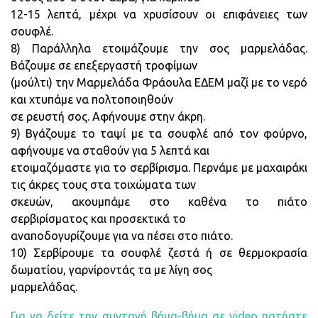
12-15 λεπτά, μέχρι να χρυσίσουν οι επιφάνειες των
σουφλέ.
8) Παράλληλα ετοιμάζουμε την σος μαρμελάδας.
Βάζουμε σε επεξεργαστή τροφίμων
(μούλτι) την Μαρμελάδα Φράουλα ΕΔΕΜ μαζί με το νερό
και χτυπάμε να πολτοποιηθούν
σε ρευστή σος. Αφήνουμε στην άκρη.
9) Βγάζουμε το ταψί με τα σουφλέ από τον φούρνο,
αφήνουμε να σταθούν για 5 λεπτά και
ετοιμαζόμαστε για το σερβίρισμα. Περνάμε με μαχαιράκι
τις άκρες τους στα τοιχώματα των
σκευών, ακουμπάμε στο καθένα το πιάτο
σερβιρίσματος και προσεκτικά το
αναποδογυρίζουμε για να πέσει στο πιάτο.
10) Σερβίρουμε τα σουφλέ ζεστά ή σε θερμοκρασία
δωματίου, γαρνίροντάς τα με λίγη σος
μαρμελάδας.
Για να δείτε την συνταγή βήμα-βήμα σε video πατήστε