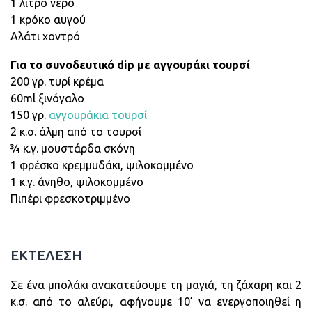
1 λίτρο νερό
1 κρόκο αυγού
Αλάτι χοντρό
Για το συνοδευτικό dip με αγγουράκι τουρσί
200 γρ. τυρί κρέμα
60ml ξινόγαλο
150 γρ.
αγγουράκια τουρσί
2 κ.σ. άλμη από το τουρσί
¾ κ.γ. μουστάρδα σκόνη
1 φρέσκο κρεμμυδάκι, ψιλοκομμένο
1 κ.γ. άνηθο, ψιλοκομμένο
Πιπέρι φρεσκοτριμμένο
ΕΚΤΕΛΕΣΗ
Σε ένα μπολάκι ανακατεύουμε τη μαγιά, τη ζάχαρη και 2
κ.σ. από το αλεύρι, αφήνουμε 10’ να ενεργοποιηθεί η