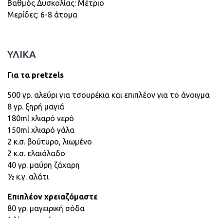
Βαθμός Δυσκολίας: Μέτριο
Μερίδες: 6-8 άτομα
ΥΛΙΚΑ
Για τα
pretzels
500 γρ. αλεύρι για τσουρέκια και επιπλέον για το άνοιγμα
8 γρ. ξηρή μαγιά
180ml χλιαρό νερό
150ml χλιαρό γάλα
2 κ.σ. βούτυρο, λιωμένο
2 κ.σ. ελαιόλαδο
40 γρ. μαύρη ζάχαρη
½ κ.γ. αλάτι
Επιπλέον χρειαζόμαστε
80 γρ. μαγειρική σόδα