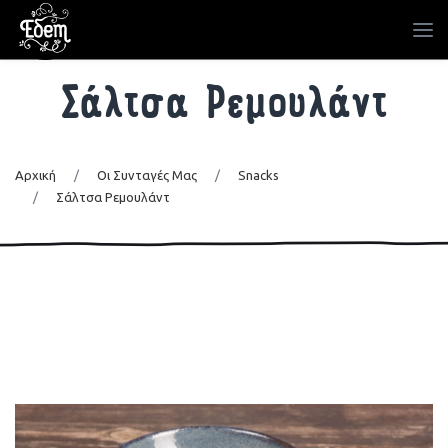
Σάλτσα Ρεμουλάντ
Αρχική
/
Οι Συνταγές Μας
/
Snacks
/
Σάλτσα Ρεμουλάντ