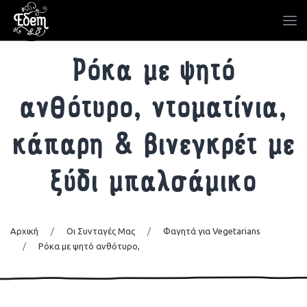
Ρόκα με ψητό
ανθότυρο, ντοματίνια,
κάπαρη & βινεγκρέτ με
ξύδι μπαλσάμικο
Αρχική
/
Οι Συνταγές Μας
/
Φαγητά για Vegetarians
/
Ρόκα με ψητό ανθότυρο,