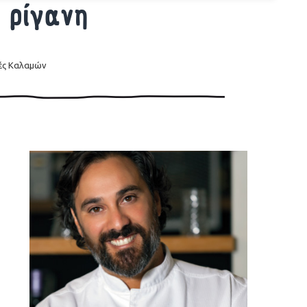
 ρίγανη
ιές Καλαμών