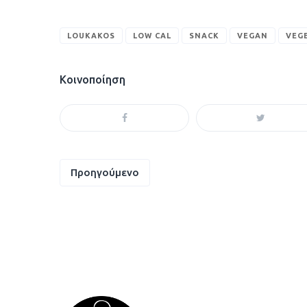
LOUKAKOS
LOW CAL
SNACK
VEGAN
VEG
Κοινοποίηση
Πλοήγηση
Προηγούμενο
άρθρων