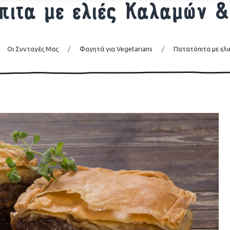
πιτα με ελιές Καλαμών &
Οι Συνταγές Μας
/
Φαγητά για Vegetarians
/
Πατατόπιτα με ελ