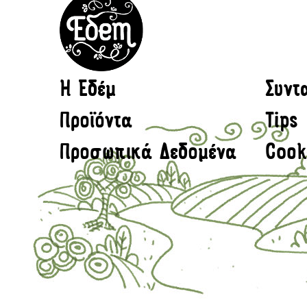
H Εδέμ
Συντ
Προϊόντα
Tips
Προσωπικά Δεδομένα
Cook