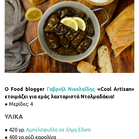
O Food blogger
Γαβριήλ Νικολαΐδης
«Cool Artisan»
ετοιμάζει για εμάς λαχταριστά Ντολμαδάκια!
● Μερίδες: 4
ΥΛΙΚΑ
● 420 γρ.
Αμπελόφυλλα σε άλμη Εδem
● 400 γρ ρύζι καρολίνα