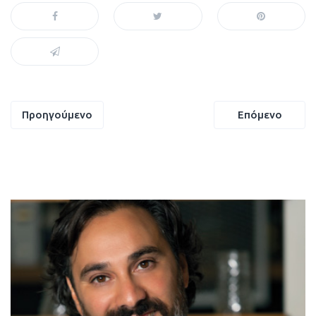
Πλοήγηση
Προηγούμενο
Επόμενο
άρθρων