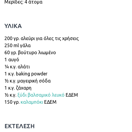
Μερίδες: 4 άτομα
ΥΛΙΚΑ
200 γρ. αλεύρι για όλες τις χρήσεις
250 ml γάλα
60 γρ. βούτυρο λιωμένο
1 αυγό
¼ κ.γ. αλάτι
1 κ.γ. baking powder
½ κ.γ. μαγειρική σόδα
1 κ.γ. ζάχαρη
½ κ.γ.
ξύδι βαλσαμικό λευκό
ΕΔΕΜ
150 γρ.
καλαμπόκι
ΕΔΕΜ
ΕΚΤΕΛΕΣΗ