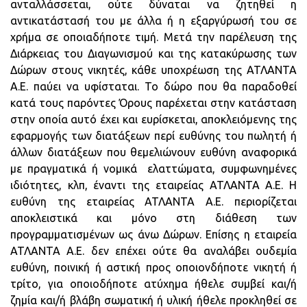
ανταλλάσσεται, ούτε δύναται να ζητηθεί η
αντικατάστασή του με άλλα ή η εξαργύρωσή του σε
χρήμα σε οποιαδήποτε τιμή. Μετά την παρέλευση της
Διάρκειας του Διαγωνισμού και της κατακύρωσης των
Δώρων στους νικητές, κάθε υποχρέωση της ΑΤΛΑΝΤΑ
Α.Ε. παύει να υφίσταται. Το δώρο που θα παραδοθεί
κατά τους παρόντες Όρους παρέχεται στην κατάσταση
στην οποία αυτό έχει και ευρίσκεται, αποκλειόμενης της
εφαρμογής των διατάξεων περί ευθύνης του πωλητή ή
άλλων διατάξεων που θεμελιώνουν ευθύνη αναφορικά
με πραγματικά ή νομικά ελαττώματα, συμφωνημένες
ιδιότητες, κλπ, έναντι της εταιρείας ΑΤΛΑΝΤΑ Α.Ε. Η
ευθύνη της εταιρείας ΑΤΛΑΝΤΑ Α.Ε. περιορίζεται
αποκλειστικά και μόνο στη διάθεση των
προγραμματισμένων ως άνω Δώρων. Επίσης η εταιρεία
ΑΤΛΑΝΤΑ Α.Ε. δεν επέχει ούτε θα αναλάβει ουδεμία
ευθύνη, ποινική ή αστική προς οποιονδήποτε νικητή ή
τρίτο, για οποιοδήποτε ατύχημα ήθελε συμβεί και/ή
ζημία και/ή βλάβη σωματική ή υλική ήθελε προκληθεί σε