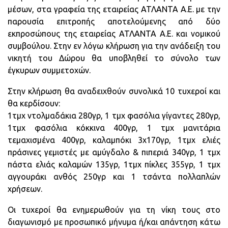
μέσων, στα γραφεία της εταιρείας ΑΤΛΑΝΤΑ Α.Ε. με την
παρουσία επιτροπής αποτελούμενης από δύο
εκπροσώπους της εταιρείας ΑΤΛΑΝΤΑ Α.Ε. και νομικού
συμβούλου. Στην εν λόγω κλήρωση για την ανάδειξη του
νικητή του Δώρου θα υποβληθεί το σύνολο των
έγκυρων συμμετοχών.
Στην κλήρωση θα αναδειχθούν συνολικά 10 τυχεροί και
θα κερδίσουν:
1τμχ ντολμαδάκια 280γρ, 1 τμχ φασόλια γίγαντες 280γρ,
1τμχ φασόλια κόκκινα 400γρ, 1 τμχ μανιτάρια
τεμαχισμένα 400γρ, καλαμπόκι 3χ170γρ, 1τμχ ελιές
πράσινες γεμιστές με αμύγδαλο & πιπεριά 340γρ, 1 τμχ
πάστα ελιάς καλαμών 135γρ, 1τμχ πίκλες 355γρ, 1 τμχ
αγγουράκι ανθός 250γρ και 1 τσάντα πολλαπλών
χρήσεων.
Οι τυχεροί θα ενημερωθούν για τη νίκη τους στο
διαγωνισμό με προσωπικό μήνυμα ή/και απάντηση κάτω