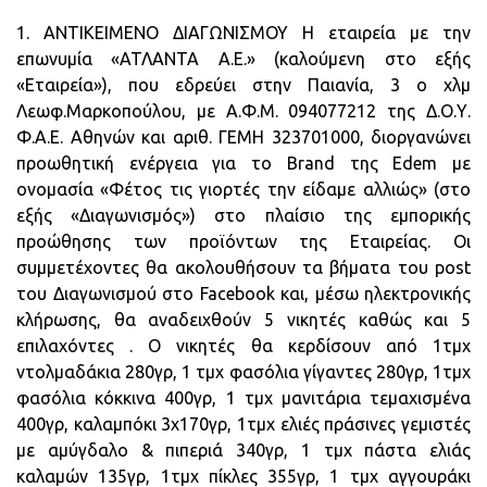
1. ΑΝΤΙΚΕΙΜΕΝΟ ΔΙΑΓΩΝΙΣΜΟΥ Η εταιρεία με την
επωνυμία «ΑΤΛΑΝΤΑ Α.Ε.» (καλούμενη στο εξής
«Εταιρεία»), που εδρεύει στην Παιανία, 3 ο χλμ
Λεωφ.Μαρκοπούλου, με Α.Φ.Μ. 094077212 της Δ.Ο.Υ.
Φ.Α.Ε. Αθηνών και αριθ. ΓΕΜΗ 323701000, διοργανώνει
προωθητική ενέργεια για το Brand της Edem με
ονομασία «Φέτος τις γιορτές την είδαμε αλλιώς» (στο
εξής «Διαγωνισμός») στο πλαίσιο της εμπορικής
προώθησης των προϊόντων της Εταιρείας. Οι
συμμετέχοντες θα ακολουθήσουν τα βήματα του post
του Διαγωνισμού στο Facebook και, μέσω ηλεκτρονικής
κλήρωσης, θα αναδειχθούν 5 νικητές καθώς και 5
επιλαχόντες . Ο νικητές θα κερδίσουν από 1τμχ
ντολμαδάκια 280γρ, 1 τμχ φασόλια γίγαντες 280γρ, 1τμχ
φασόλια κόκκινα 400γρ, 1 τμχ μανιτάρια τεμαχισμένα
400γρ, καλαμπόκι 3χ170γρ, 1τμχ ελιές πράσινες γεμιστές
με αμύγδαλο & πιπεριά 340γρ, 1 τμχ πάστα ελιάς
καλαμών 135γρ, 1τμχ πίκλες 355γρ, 1 τμχ αγγουράκι