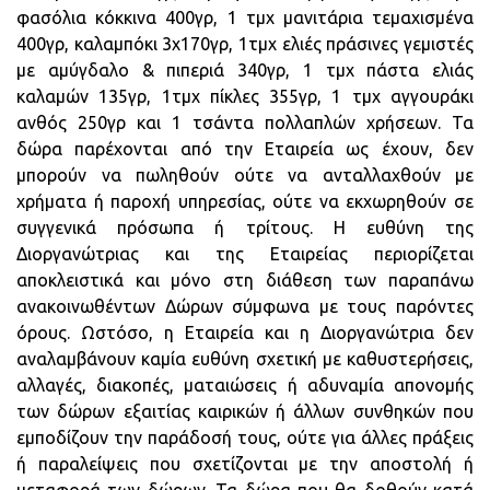
φασόλια κόκκινα 400γρ, 1 τμχ μανιτάρια τεμαχισμένα
400γρ, καλαμπόκι 3χ170γρ, 1τμχ ελιές πράσινες γεμιστές
με αμύγδαλο & πιπεριά 340γρ, 1 τμχ πάστα ελιάς
καλαμών 135γρ, 1τμχ πίκλες 355γρ, 1 τμχ αγγουράκι
ανθός 250γρ και 1 τσάντα πολλαπλών χρήσεων. Τα
δώρα παρέχονται από την Εταιρεία ως έχουν, δεν
μπορούν να πωληθούν ούτε να ανταλλαχθούν με
χρήματα ή παροχή υπηρεσίας, ούτε να εκχωρηθούν σε
συγγενικά πρόσωπα ή τρίτους. Η ευθύνη της
Διοργανώτριας και της Εταιρείας περιορίζεται
αποκλειστικά και μόνο στη διάθεση των παραπάνω
ανακοινωθέντων Δώρων σύμφωνα με τους παρόντες
όρους. Ωστόσο, η Εταιρεία και η Διοργανώτρια δεν
αναλαμβάνουν καμία ευθύνη σχετική με καθυστερήσεις,
αλλαγές, διακοπές, ματαιώσεις ή αδυναμία απονομής
των δώρων εξαιτίας καιρικών ή άλλων συνθηκών που
εμποδίζουν την παράδοσή τους, ούτε για άλλες πράξεις
ή παραλείψεις που σχετίζονται με την αποστολή ή