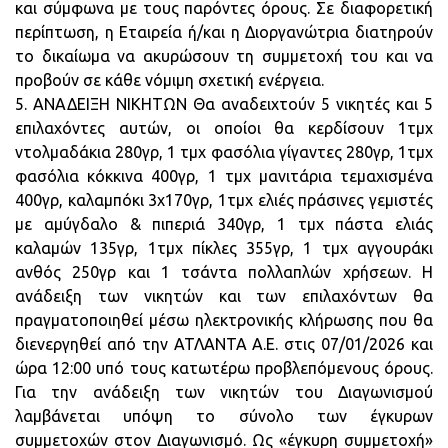
και σύμφωνα με τους παρόντες όρους. Σε διαφορετική
περίπτωση, η Εταιρεία ή/και η Διοργανώτρια διατηρούν
το δικαίωμα να ακυρώσουν τη συμμετοχή του και να
προβούν σε κάθε νόμιμη σχετική ενέργεια.
5. ΑΝΑΔΕΙΞΗ ΝΙΚΗΤΩΝ Θα αναδειχτούν 5 νικητές και 5
επιλαχόντες αυτών, οι οποίοι θα κερδίσουν 1τμχ
ντολμαδάκια 280γρ, 1 τμχ φασόλια γίγαντες 280γρ, 1τμχ
φασόλια κόκκινα 400γρ, 1 τμχ μανιτάρια τεμαχισμένα
400γρ, καλαμπόκι 3χ170γρ, 1τμχ ελιές πράσινες γεμιστές
με αμύγδαλο & πιπεριά 340γρ, 1 τμχ πάστα ελιάς
καλαμών 135γρ, 1τμχ πίκλες 355γρ, 1 τμχ αγγουράκι
ανθός 250γρ και 1 τσάντα πολλαπλών χρήσεων. Η
ανάδειξη των νικητών και των επιλαχόντων θα
πραγματοποιηθεί μέσω ηλεκτρονικής κλήρωσης που θα
διενεργηθεί από την ΑΤΛΑΝΤΑ Α.Ε. στις 07/01/2026 και
ώρα 12:00 υπό τους κατωτέρω προβλεπόμενους όρους.
Για την ανάδειξη των νικητών του Διαγωνισμού
λαμβάνεται υπόψη το σύνολο των έγκυρων
συμμετοχών στον Διαγωνισμό. Ως «έγκυρη συμμετοχή»