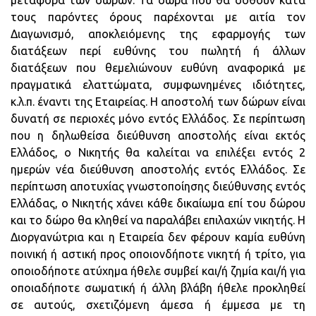
μεταφορά των δώρων. Τα δώρα που θα δοθούν κατά
τους παρόντες όρους παρέχονται με αιτία τον
Διαγωνισμό, αποκλειόμενης της εφαρμογής των
διατάξεων περί ευθύνης του πωλητή ή άλλων
διατάξεων που θεμελιώνουν ευθύνη αναφορικά με
πραγματικά ελαττώματα, συμφωνημένες ιδιότητες,
κ.λ.π. έναντι της Εταιρείας. Η αποστολή των δώρων είναι
δυνατή σε περιοχές μόνο εντός Ελλάδος. Σε περίπτωση
που η δηλωθείσα διεύθυνση αποστολής είναι εκτός
Ελλάδος, ο Νικητής θα καλείται να επιλέξει εντός 2
ημερών νέα διεύθυνση αποστολής εντός Ελλάδος. Σε
περίπτωση αποτυχίας γνωστοποίησης διεύθυνσης εντός
Ελλάδας, ο Νικητής χάνει κάθε δικαίωμα επί του δώρου
και το δώρο θα κληθεί να παραλάβει επιλαχών νικητής. Η
Διοργανώτρια και η Εταιρεία δεν φέρουν καμία ευθύνη
ποινική ή αστική προς οποιονδήποτε νικητή ή τρίτο, για
οποιοδήποτε ατύχημα ήθελε συμβεί και/ή ζημία και/ή για
οποιαδήποτε σωματική ή άλλη βλάβη ήθελε προκληθεί
σε αυτούς, σχετιζόμενη άμεσα ή έμμεσα με τη