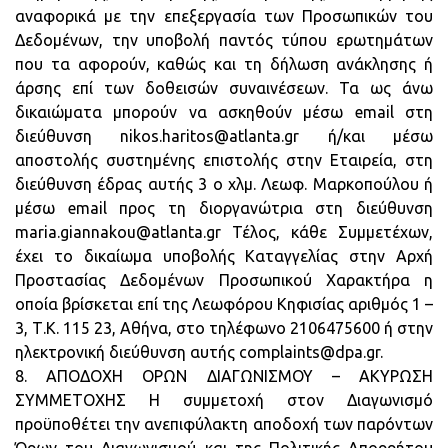
αναφορικά με την επεξεργασία των Προσωπικών του
Δεδομένων, την υποβολή παντός τύπου ερωτημάτων
που τα αφορούν, καθώς και τη δήλωση ανάκλησης ή
άρσης επί των δοθεισών συναινέσεων. Τα ως άνω
δικαιώματα μπορούν να ασκηθούν μέσω email στη
διεύθυνση nikos.haritos@atlanta.gr ή/και μέσω
αποστολής συστημένης επιστολής στην Εταιρεία, στη
διεύθυνση έδρας αυτής 3 ο χλμ. Λεωφ. Μαρκοπούλου ή
μέσω email προς τη διοργανώτρια στη διεύθυνση
maria.giannakou@atlanta.gr Τέλος, κάθε Συμμετέχων,
έχει το δικαίωμα υποβολής Καταγγελίας στην Αρχή
Προστασίας Δεδομένων Προσωπικού Χαρακτήρα η
οποία βρίσκεται επί της Λεωφόρου Κηφισίας αριθμός 1 –
3, Τ.Κ. 115 23, Αθήνα, στο τηλέφωνο 2106475600 ή στην
ηλεκτρονική διεύθυνση αυτής complaints@dpa.gr.
8. ΑΠΟΔΟΧH ΟΡΩΝ ΔΙΑΓΩΝΙΣΜΟΥ – ΑΚΥΡΩΣΗ
ΣΥΜΜΕΤΟΧΗΣ Η συμμετοχή στον Διαγωνισμό
προϋποθέτει την ανεπιφύλακτη αποδοχή των παρόντων