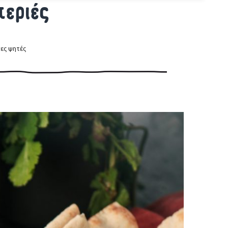
περιές
νες ψητές