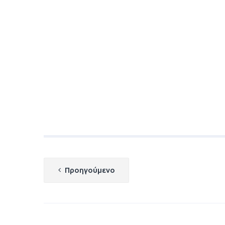
Πλοήγηση
Προηγούμενο
άρθρων