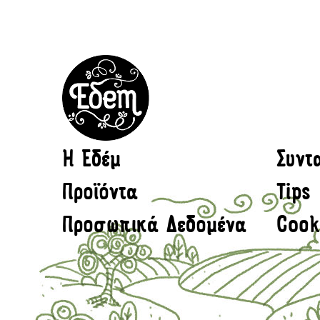
H Εδέμ
Συντ
Προϊόντα
Tips
Προσωπικά Δεδομένα
Cook