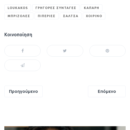
LOUKAKOS
ΓΡΉΓΟΡΕΣ ΣΥΝΤΑΓΈΣ
ΚΆΠΑΡΗ
ΜΠΡΙΖΌΛΕΣ
ΠΙΠΕΡΙΈΣ
ΣΆΛΤΣΑ
ΧΟΙΡΙΝΌ
Κοινοποίηση
Πλοήγηση
Προηγούμενο
Επόμενο
άρθρων