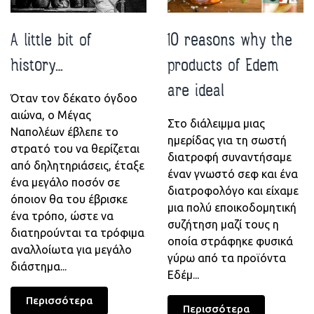
A little bit of
10 reasons why the
history…
products of Edem
are ideal
Όταν τον δέκατο όγδοο
αιώνα, ο Μέγας
Στο διάλειμμα μιας
Ναπολέων έβλεπε το
ημερίδας για τη σωστή
στρατό του να θερίζεται
διατροφή συναντήσαμε
από δηλητηριάσεις, έταξε
έναν γνωστό σεφ και ένα
ένα μεγάλο ποσόν σε
διατροφολόγο και είχαμε
όποιον θα του έβρισκε
μια πολύ εποικοδομητική
ένα τρόπο, ώστε να
συζήτηση μαζί τους η
διατηρούνται τα τρόφιμα
οποία στράφηκε φυσικά
αναλλοίωτα για μεγάλο
γύρω από τα προϊόντα
διάστημα...
Εδέμ...
Περισσότερα
Περισσότερα