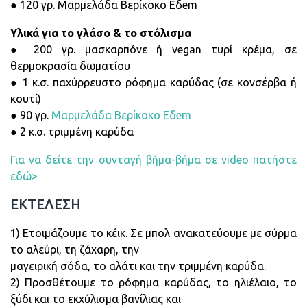
● 120 γρ. Μαρμελάδα Βερίκοκο Εδem
Υλικά για το γλάσο & το στόλισμα
● 200 γρ. μασκαρπόνε ή vegan τυρί κρέμα, σε
θερμοκρασία δωματίου
● 1 κ.σ. παχύρρευστο ρόφημα καρύδας (σε κονσέρβα ή
κουτί)
● 90 γρ.
Μαρμελάδα Βερίκοκο Εδem
● 2 κ.σ. τριμμένη καρύδα
Για να δείτε την συνταγή βήμα-βήμα σε video πατήστε
εδώ>
ΕΚΤΕΛΕΣΗ
1) Ετοιμάζουμε το κέικ. Σε μπολ ανακατεύουμε με σύρμα
το αλεύρι, τη ζάχαρη, την
μαγειρική σόδα, το αλάτι και την τριμμένη καρύδα.
2) Προσθέτουμε το ρόφημα καρύδας, το ηλιέλαιο, το
ξύδι και το εκχύλισμα βανίλιας και