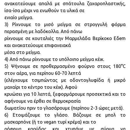
ανακατεύουμε απαλά με σπάτουλα ζαχαροπλαστικής,
ίσα-ίσα μέχρι να ενωθούν τα υλικά σε
ενιαίο μείγμα.
3) Ρίχνουμε το μισό μείγμα σε στρογγυλή φόρμα
περασμένη με λαδόκολλα. Από πάνω
ρίχνουμε σε κουταλιές την Μαρμελάδα Βερίκοκο Εδem
και ανακατεύουμε επιφανειακά
μέσα στο μείγμα.
4) Από πάνω ρίχνουμε το υπόλοιπο μείγμα κέικ.
5) Ψήνουμε σε προθερμασμένο φούρνο στους 180°C
στον αέρα, για περίπου 60-70 λεπτά
(ελέγχουμε τσιμπώντας με οδοντογλυφίδα ή μικρό
μαχαίρι το κέντρο του κέικ). Αφού
κρυώσει για 10 λεπτά, ξεφορμάρουμε προσεκτικά και το
αφήνουμε να έρθει σε θερμοκρασία
δωματίου πριν το γλασάρουμε (περίπου 2-3 ώρες μετά).
6) Ετοιμάζουμε το γλάσο. Βάζουμε σε μπολ το
μασκαρπόνε (ή το vegan τυρί κρέμα) και το
ρόφημα καρύδας και χτυπάμε με σύρμα να