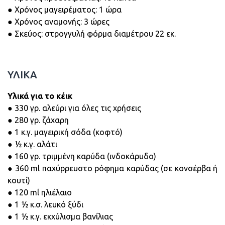
● Χρόνος μαγειρέματος: 1 ώρα
● Χρόνος αναμονής: 3 ώρες
● Σκεύος: στρογγυλή φόρμα διαμέτρου 22 εκ.
ΥΛΙΚΑ
Υλικά για το κέικ
● 330 γρ. αλεύρι για όλες τις χρήσεις
● 280 γρ. ζάχαρη
● 1 κ.γ. μαγειρική σόδα (κοφτό)
● ½ κ.γ. αλάτι
● 160 γρ. τριμμένη καρύδα (ινδοκάρυδο)
● 360 ml παχύρρευστο ρόφημα καρύδας (σε κονσέρβα ή
κουτί)
● 120 ml ηλιέλαιο
● 1 ½ κ.σ. λευκό ξύδι
● 1 ½ κ.γ. εκχύλισμα βανίλιας